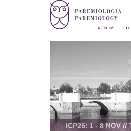
NOTÍCIAS
COL
Proverb Studies | Paremiol
ICP26: 1 - 8 NOV //